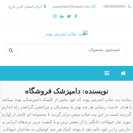
Ski
989369902095+
pouneclinic@hotmail.com
ایران،استان البرز،کرج
t
conten
پت شاپ اینترنتی پونه
پت شاپ انلاین،پت شاپ در کرج،غذا خشک سگ،غذا خشک گربه،غذای
جوندگان،باکس حمل،رویال کنین،جوسرا،تریکسی،چمپیون،محصولات گربه
شایر،محصولات سگ شایر،غذا خشک سگ پتمال،غذا خشک گربه پتمال،غذا
خشک سلبن
نویسنده:
دامپزشک فروشگاه
سایت پت شاپ اینترنتی پونه که خود بخش از کلینیک دامپزشکی پونه میباشد
با هدف خدمت رسانی هر چه بهتر به مشتریان و مراجعین گرانقدر راه اندازی
گردیده است در این پت شاپ سعی بران گردید تا مجموعه ای کامل از لوازم
مورد نیاز حیوانات خانگی را از معتبر ترین و با کیفیت ترین برندهای ایرانی و
خارجی را در خود جای دهد تا بتواند کمک هر چند کوچکی به صاحبان حیوانات