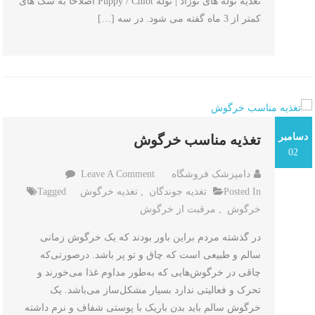
تغذیه توله های نوزاد | توله Puppy / Chiot اصلاحا به سگ های
آن
کمتر از 3 ماه گفته می شود. در سه […]
دسامبر
تغذیه مناسب خرگوش
02
On
دامپزشک فروشگاه
Leave A Comment
تغذیه
Posted In
تغذیه جوندگان
,
تغذیه خرگوش
Tagged
مناسب
خرگوش
,
مرقبت از خرگوش
خرگوش
در گذشته مردم براین باور بودند که یک خرگوش زمانی
سالم و طبیعی است که چاق و تو پر باشد. درصورتی‌که
چاقی در خرگوش‌هایی که به‌طور مداوم غذا می‌خورند و
تحرک و فعالیتی ندارد بسیار مشکل‌ساز می‌باشد. یک
خرگوش سالم باید بدن باریک با پوستی شفاف و نرم داشته