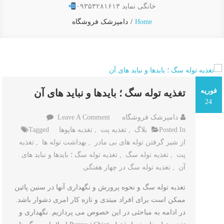
خانگی نماید ۰۹۳۵۳۲۸۱۶۱۳
Home
دامپزشک فروشگاه
فوریه
تغذیه توله سگ ؛ بایدها و نباید های آن
24
On
دامپزشک فروشگاه
Leave A Comment
تغذیه
Posted In
بلاگ
,
تغذیه پت
,
تغذیه هاپوها
Tagged
توله
از شیر گرفتن توله های بی مادر
,
بهداشت توله ها
,
تغذیه
سگ
پت
,
تغذیه توله سگ
,
تغذیه توله سگ ؛ بایدها و نباید های
؛
آن
,
تغذیه توله سگ در چهار هفتگی
بایدها
تغذیه توله سگ و نحوه پرورش و نگهداری آنها در سنین پائین
و
ممکن است برای افراد مبتدی و تازه کار امری دشوار باشد.
نباید
در ادامه به مباحثی در این خصوص می پردازیم. نگهداری و
های